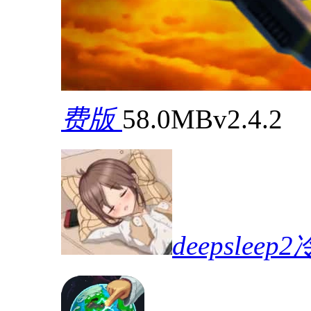
费版
58.0MB
v2.4.2
deepslee