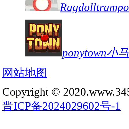
Ragdolltra
ponytown
网站地图
Copyright © 2020.www.34
晋ICP备2024029602号-1