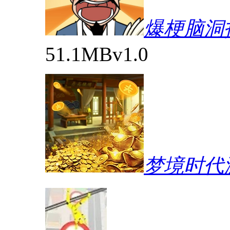
爆梗脑洞
51.1MB
v1.0
梦境时代