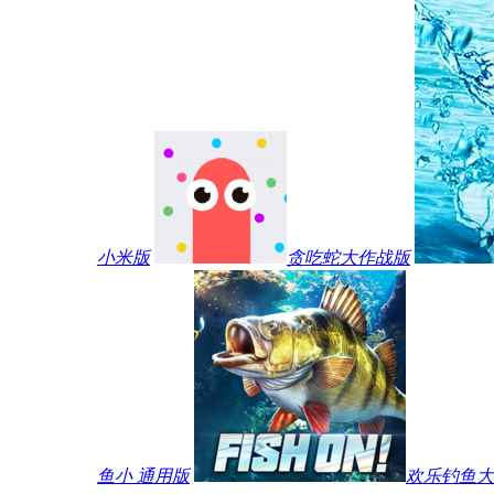
小米版
贪吃蛇大作战版
鱼小 通用版
欢乐钓鱼大师