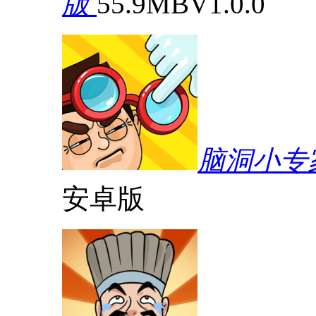
版
55.9MB
V1.0.0
脑洞小专
安卓版