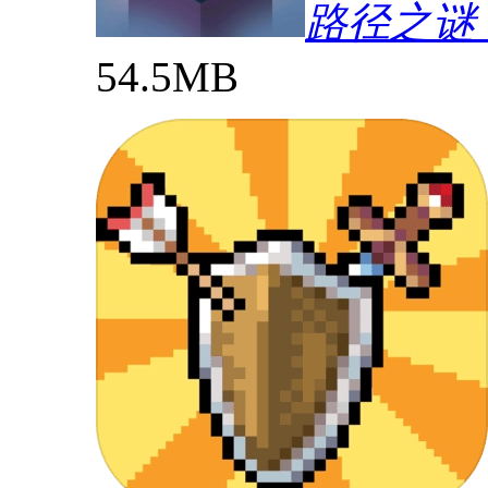
路径之谜（P
54.5MB