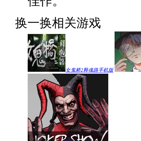
佳作。
换一换
相关游戏
女鬼桥2释魂路手机版