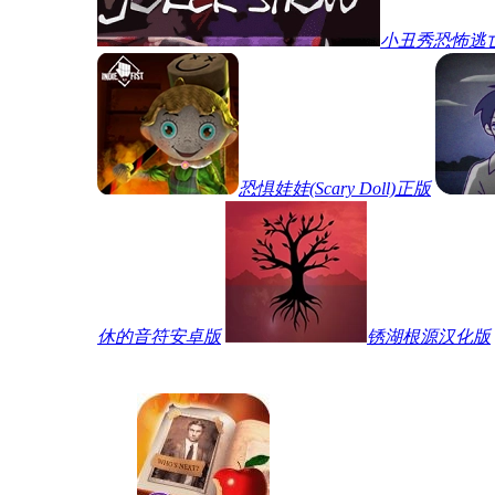
小丑秀恐怖逃
恐惧娃娃(Scary Doll)正版
休的音符安卓版
锈湖根源汉化版