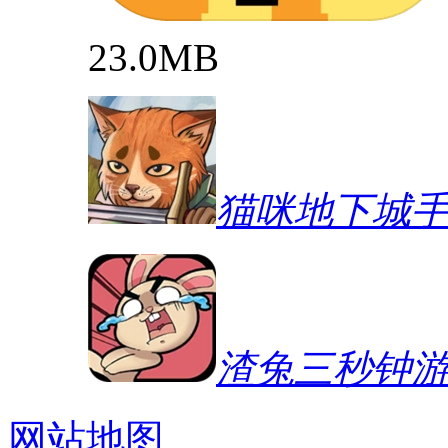
23.0MB
猫咪地下城
渣兔三秒钟
网站地图