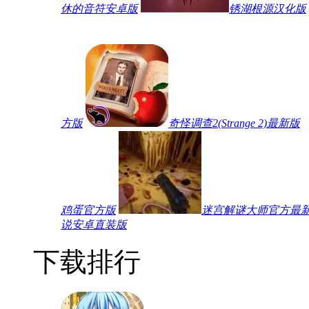
休的音符安卓版
锈湖根源汉化版
方版
奇怪调查2(Strange 2)最新版
鸡蛋官方版
迷宫解谜大师官方最
说安卓直装版
下载排行