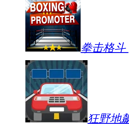
拳击格斗
狂野地