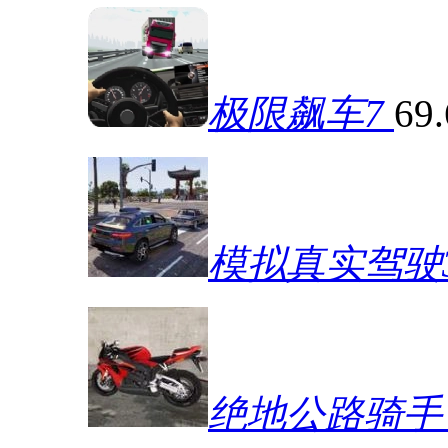
极限飙车7
69
模拟真实驾驶
绝地公路骑手