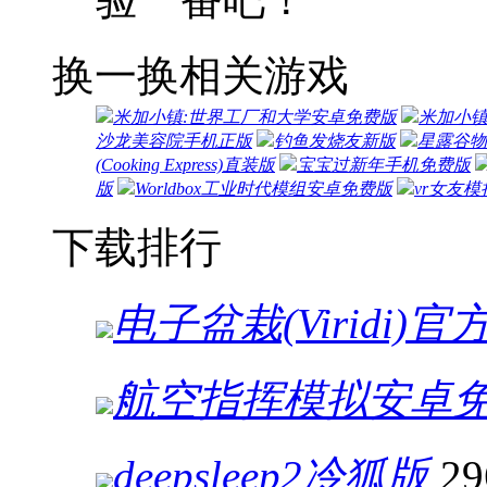
换一换
相关游戏
米加小镇:世界工厂和大学安卓免费版
米加小镇世
沙龙美容院手机正版
钓鱼发烧友新版
星露谷物语
(Cooking Express)直装版
宝宝过新年手机免费版
版
Worldbox工业时代模组安卓免费版
vr女友
下载排行
电子盆栽(Viridi)
航空指挥模拟安卓
deepsleep2冷狐版
2