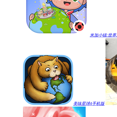
米加小镇:世
美味星球4手机版