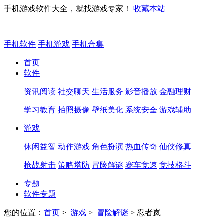
手机游戏软件大全，就找游戏专家！
收藏本站
手机软件
手机游戏
手机合集
首页
软件
资讯阅读
社交聊天
生活服务
影音播放
金融理财
学习教育
拍照摄像
壁纸美化
系统安全
游戏辅助
游戏
休闲益智
动作游戏
角色扮演
热血传奇
仙侠修真
枪战射击
策略塔防
冒险解谜
赛车竞速
竞技格斗
专题
软件专题
您的位置：
首页
>
游戏
>
冒险解谜
> 忍者岚