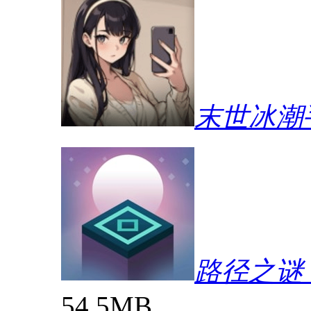
末世冰潮
路径之谜（P
54.5MB