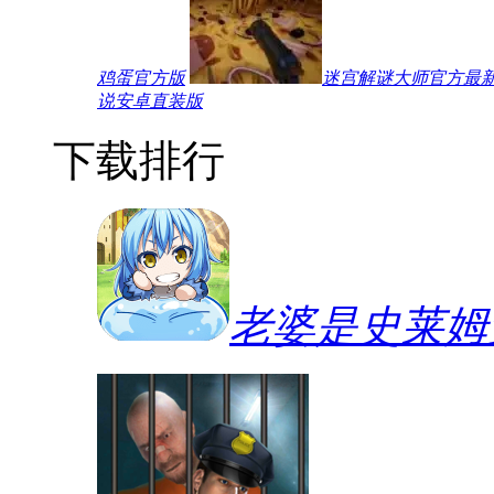
鸡蛋官方版
迷宫解谜大师官方最
说安卓直装版
下载排行
老婆是史莱姆