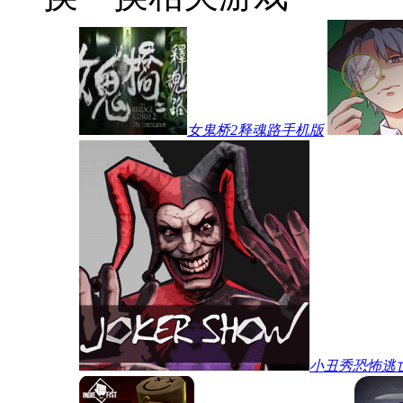
女鬼桥2释魂路手机版
小丑秀恐怖逃