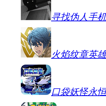
寻找伪人手
火焰纹章英
口袋妖怪永