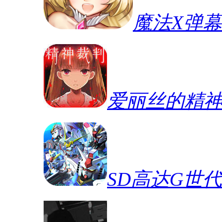
魔法X弹
爱丽丝的精
SD高达G世