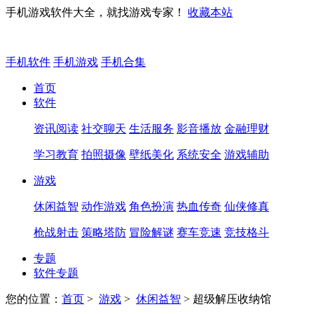
手机游戏软件大全，就找游戏专家！
收藏本站
手机软件
手机游戏
手机合集
首页
软件
资讯阅读
社交聊天
生活服务
影音播放
金融理财
学习教育
拍照摄像
壁纸美化
系统安全
游戏辅助
游戏
休闲益智
动作游戏
角色扮演
热血传奇
仙侠修真
枪战射击
策略塔防
冒险解谜
赛车竞速
竞技格斗
专题
软件专题
您的位置：
首页
>
游戏
>
休闲益智
> 超级解压收纳馆