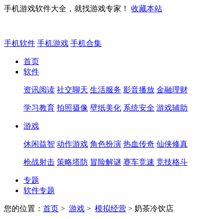
手机游戏软件大全，就找游戏专家！
收藏本站
手机软件
手机游戏
手机合集
首页
软件
资讯阅读
社交聊天
生活服务
影音播放
金融理财
学习教育
拍照摄像
壁纸美化
系统安全
游戏辅助
游戏
休闲益智
动作游戏
角色扮演
热血传奇
仙侠修真
枪战射击
策略塔防
冒险解谜
赛车竞速
竞技格斗
专题
软件专题
您的位置：
首页
>
游戏
>
模拟经营
> 奶茶冷饮店