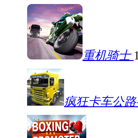
重机骑士
疯狂卡车公路