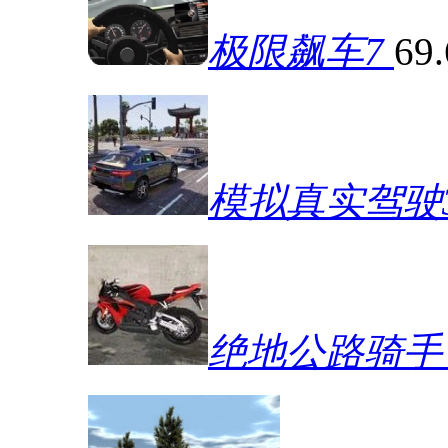
极限飙车7
69
模拟真实驾驶
绝地公路骑手