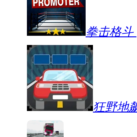
拳击格斗
狂野地