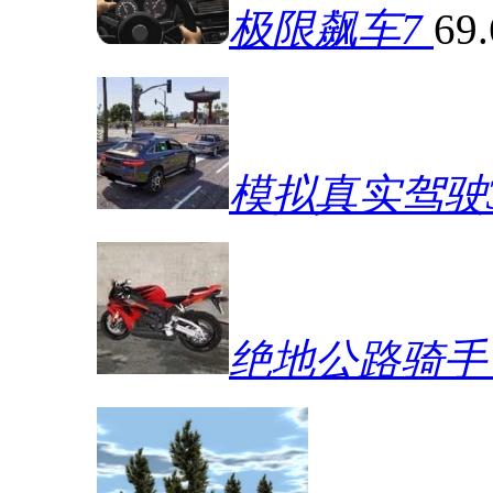
极限飙车7
69
模拟真实驾驶
绝地公路骑手