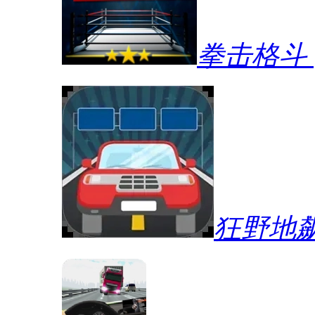
拳击格斗
狂野地