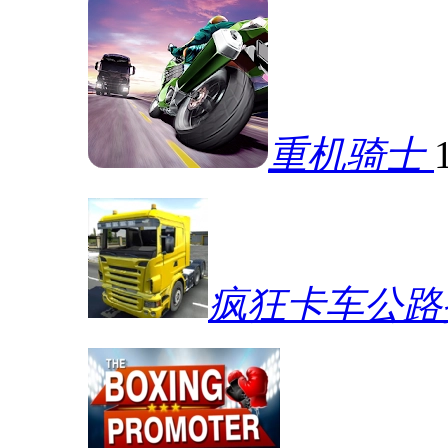
重机骑士
疯狂卡车公路