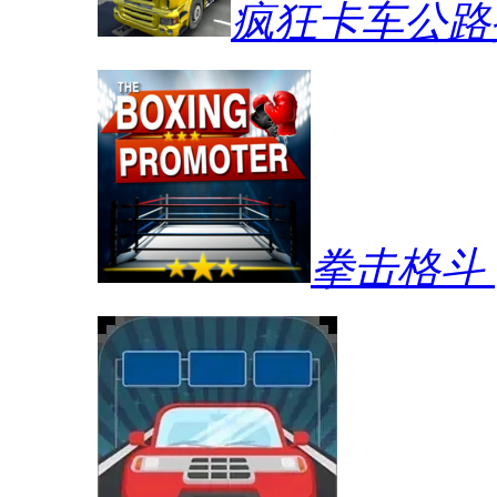
疯狂卡车公路
拳击格斗