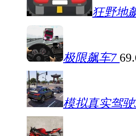
狂野地
极限飙车7
69
模拟真实驾驶