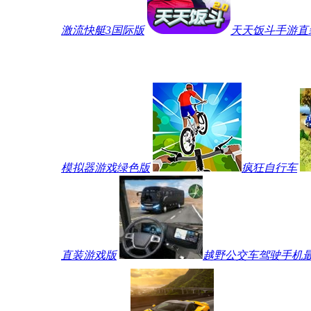
激流快艇3国际版
天天饭斗手游直
模拟器游戏绿色版
疯狂自行车
直装游戏版
越野公交车驾驶手机