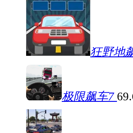
狂野地
极限飙车7
69