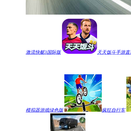
激流快艇3国际版
天天饭斗手游直
模拟器游戏绿色版
疯狂自行车