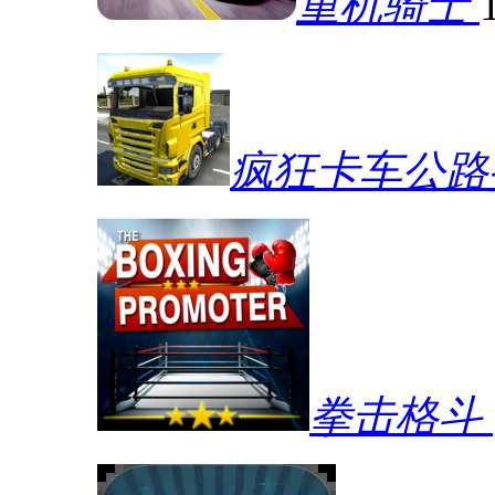
重机骑士
疯狂卡车公路
拳击格斗