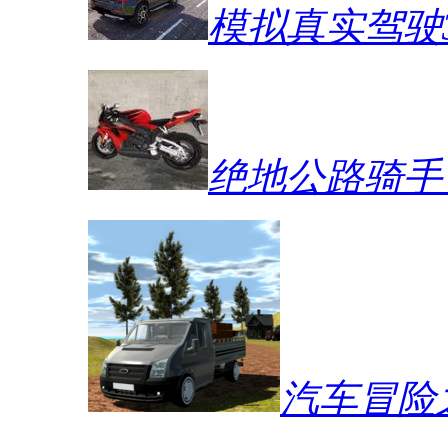
模拟真实驾驶
绝地公路骑手
汽车冒险