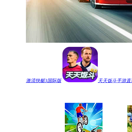
激流快艇3国际版
天天饭斗手游直