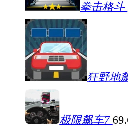
拳击格斗
狂野地
极限飙车7
69