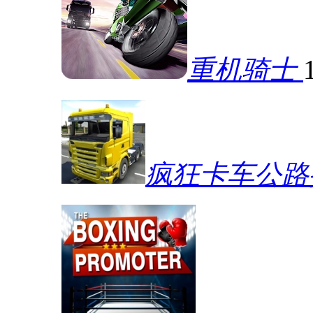
重机骑士
疯狂卡车公路