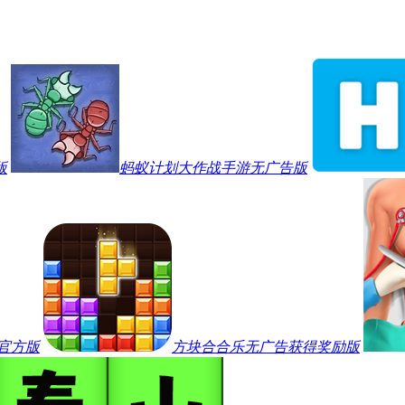
版
蚂蚁计划大作战手游无广告版
官方版
方块合合乐无广告获得奖励版