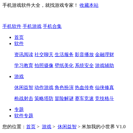
手机游戏软件大全，就找游戏专家！
收藏本站
手机软件
手机游戏
手机合集
首页
软件
资讯阅读
社交聊天
生活服务
影音播放
金融理财
学习教育
拍照摄像
壁纸美化
系统安全
游戏辅助
游戏
休闲益智
动作游戏
角色扮演
热血传奇
仙侠修真
枪战射击
策略塔防
冒险解谜
赛车竞速
竞技格斗
专题
软件专题
您的位置：
首页
>
游戏
>
休闲益智
> 米加我的小世界 V1.0