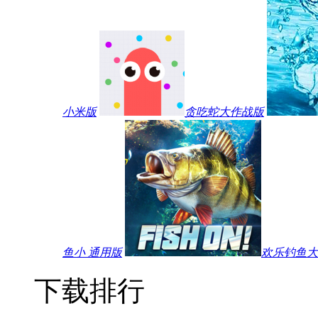
小米版
贪吃蛇大作战版
鱼小 通用版
欢乐钓鱼大师
下载排行