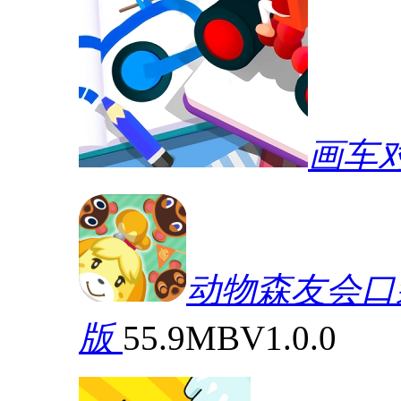
画车
动物森友会口袋营
版
55.9MB
V1.0.0