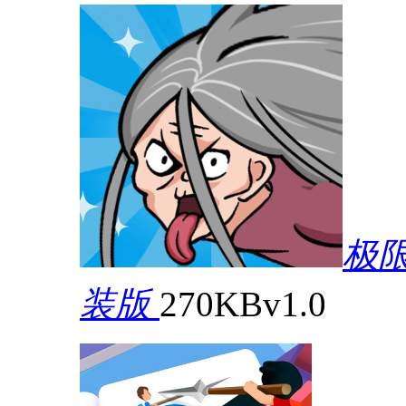
极
装版
270KB
v1.0