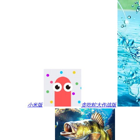
小米版
贪吃蛇大作战版