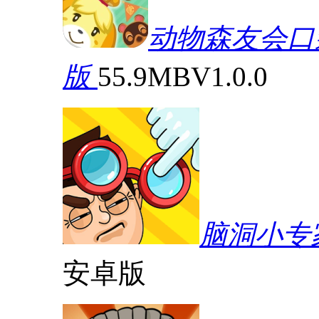
动物森友会口袋营
版
55.9MB
V1.0.0
脑洞小专
安卓版