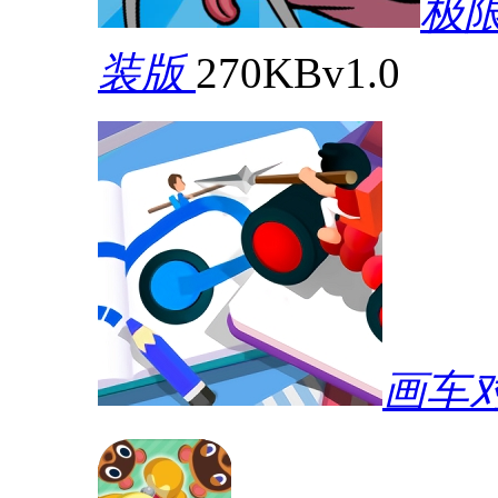
极
装版
270KB
v1.0
画车