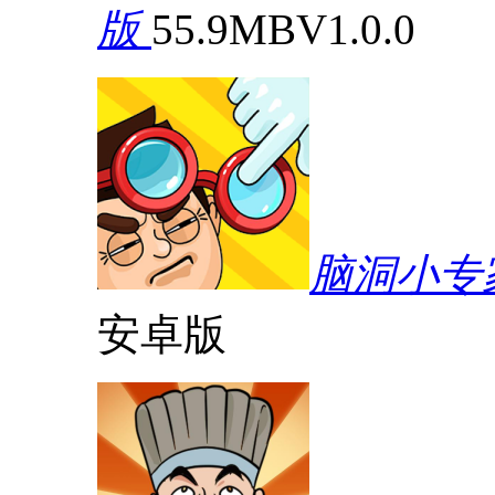
版
55.9MB
V1.0.0
脑洞小专
安卓版