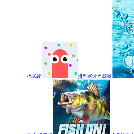
小米版
贪吃蛇大作战版