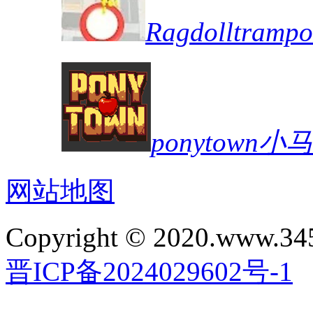
Ragdolltra
ponytown
网站地图
Copyright © 2020.www.34
晋ICP备2024029602号-1