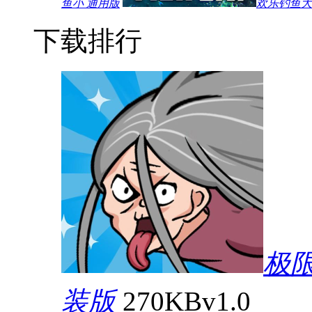
鱼小 通用版
欢乐钓鱼大师
下载排行
极
装版
270KB
v1.0