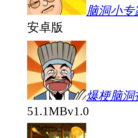
脑洞小专
安卓版
爆梗脑洞
51.1MB
v1.0