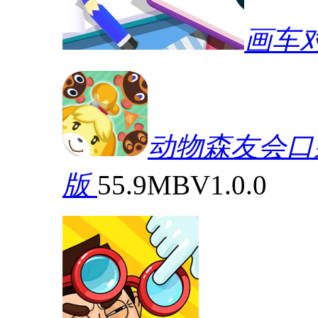
画车
动物森友会口袋营
版
55.9MB
V1.0.0