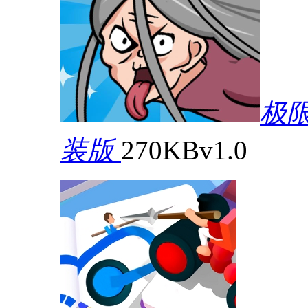
极
装版
270KB
v1.0