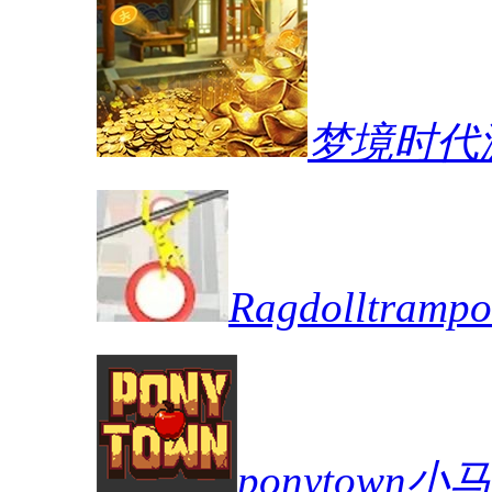
梦境时代
Ragdolltra
ponytown