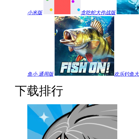
小米版
贪吃蛇大作战版
鱼小 通用版
欢乐钓鱼大师
下载排行