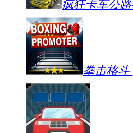
疯狂卡车公路
拳击格斗