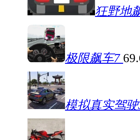
狂野地
极限飙车7
69
模拟真实驾驶