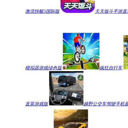
激流快艇3国际版
天天饭斗手游直
模拟器游戏绿色版
疯狂自行车
直装游戏版
越野公交车驾驶手机