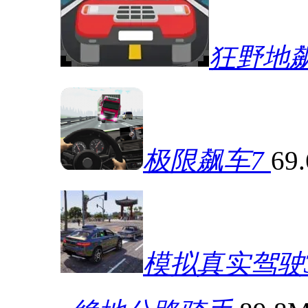
狂野地
极限飙车7
69
模拟真实驾驶