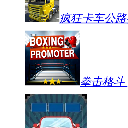
疯狂卡车公路
拳击格斗