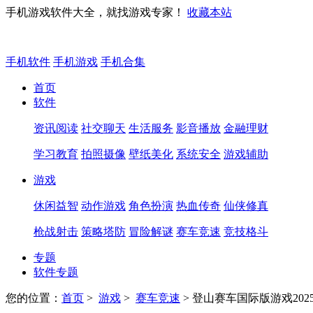
手机游戏软件大全，就找游戏专家！
收藏本站
手机软件
手机游戏
手机合集
首页
软件
资讯阅读
社交聊天
生活服务
影音播放
金融理财
学习教育
拍照摄像
壁纸美化
系统安全
游戏辅助
游戏
休闲益智
动作游戏
角色扮演
热血传奇
仙侠修真
枪战射击
策略塔防
冒险解谜
赛车竞速
竞技格斗
专题
软件专题
您的位置：
首页
>
游戏
>
赛车竞速
> 登山赛车国际版游戏2025 1