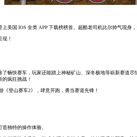
美国 IOS 全类 APP 下载榜榜首。超酷老司机比尔帅气现
呈现！
除了畅快赛车，玩家还能踏上神秘矿山、深冬极地等崭新赛道尽
新的疯狂挑战！
手游《登山赛车2》，肆意开跑，勇当赛道先锋！
打造独特的操作体验。