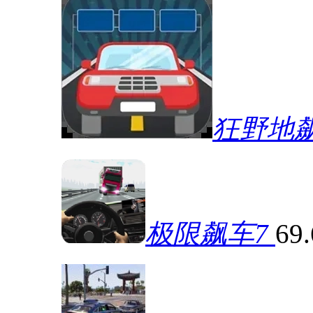
狂野地
极限飙车7
69