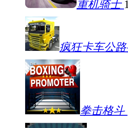
重机骑士
疯狂卡车公路
拳击格斗