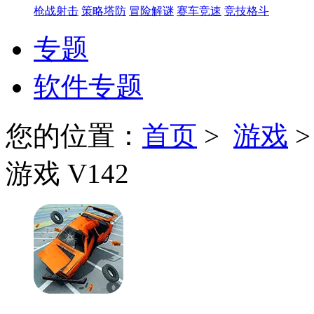
枪战射击
策略塔防
冒险解谜
赛车竞速
竞技格斗
专题
软件专题
您的位置：
首页
>
游戏
游戏 V142