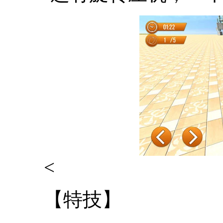
<
【特技】