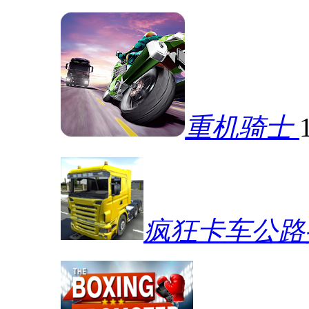
重机骑士
疯狂卡车公路