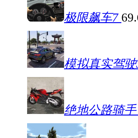
极限飙车7
69
模拟真实驾驶
绝地公路骑手