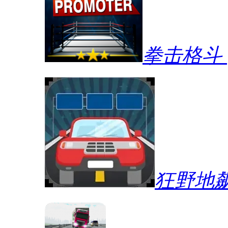
拳击格斗
狂野地